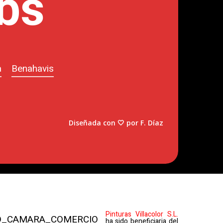
bs
a
Benahavis
Diseñada con 🤍 por F. Díaz
Pinturas Villacolor S.L.
ha sido beneficiaria del