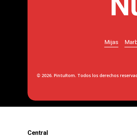
N
Mijas
Marb
©
2026
. PintuRom. Todos los derechos reserva
Central