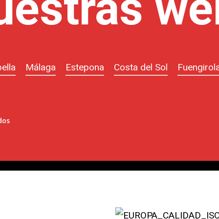
uestras we
ella
Málaga
Estepona
Costa del Sol
Fuengirol
dos