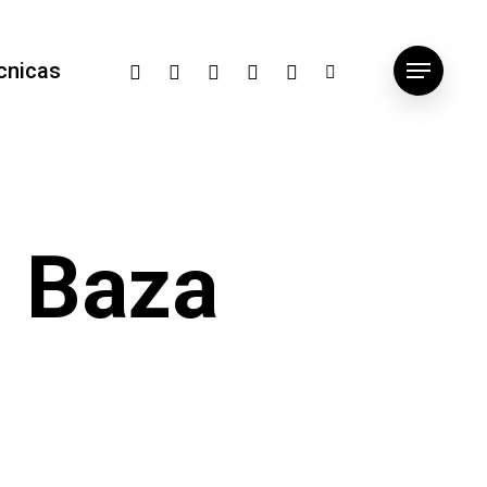
x-
facebook
google-
instagram
whatsapp
tiktok
cnicas
Menu
twitter
plus
m Baza