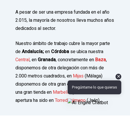
A pesar de ser una empresa fundada en el año
2.015, la mayoría de nosotros lleva muchos años
dedicados al sector.
Nuestro ámbito de trabajo cubre la mayor parte
de
Andalucía;
en
Córdoba
se ubica nuestra
Central
, en
Granada
, concretamente en
Baza
,
disponemos de otra delegación con más de
2.000 metros cuadrados, en
Mijas
(Málaga)
✕
disponemos de otra gran extensión, además de
Pregúntame lo que quieras
una gran tienda en
Marbella
, y nuestra última
apertura ha sido en
Torredonjimeno
(Jaén).
Visitar nuestra tienda online